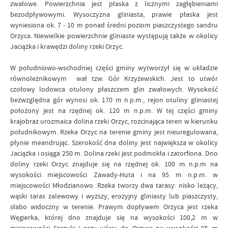
zwałowe. Powierzchnia jest płaska z licznymi zagłębieniami
bezodpływowymi. Wysoczyzna gliniasta, prawie płaska jest
wyniesiona ok. 7 - 10 m ponad średni poziom piaszczystego sandru
Orzyca. Niewielkie powierzchnie gliniaste występują także w okolicy
Jaciążka i krawędzi doliny rzeki Orzyc.
W południowo-wschodniej części gminy wytworzył się w układzie
równoleżnikowym wał tzw. Gór Krzyżewskich. Jest to utwór
czołowy lodowca otulony płaszczem glin zwałowych. Wysokość
bezwzględna gór wynosi ok. 170 m n.p.m., rejon otuliny gliniastej
położony jest na rzędnej ok. 120 m n.p.m. W tej części gminy
krajobraz urozmaica dolina rzeki Orzyc, rozcinająca teren w kierunku
południkowym. Rzeka Orzyc na terenie gminy jest nieuregulowana,
płynie meandrując. Szerokość dna doliny jest największa w okolicy
Jaciążka i osiąga 250 m. Dolina rzeki jest podmokła i zatorfiona. Dno
doliny rzeki Orzyc znajduje się na rzędnej ok. 100 m n.p.m na
wysokości miejscowości Zawady-Huta i na 95 m n.p.m. w
miejscowości Młodzianowo. Rzeka tworzy dwa tarasy: nisko leżący,
wąski taras zalewowy i wyższy, erozyjny gliniasty lub piaszczysty,
słabo widoczny w terenie. Prawym dopływem Orzyca jest rzeka
Węgierka, której dno znajduje się na wysokości 100,2 m w