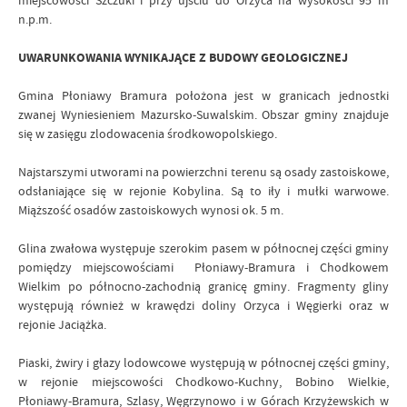
miejscowości Szczuki i przy ujściu do Orzyca na wysokości 95 m
n.p.m.
UWARUNKOWANIA WYNIKAJĄCE Z BUDOWY GEOLOGICZNEJ
Gmina Płoniawy Bramura położona jest w granicach jednostki
zwanej Wyniesieniem Mazursko-Suwalskim. Obszar gminy znajduje
się w zasięgu zlodowacenia środkowopolskiego.
Najstarszymi utworami na powierzchni terenu są osady zastoiskowe,
odsłaniające się w rejonie Kobylina. Są to iły i mułki warwowe.
Miąższość osadów zastoiskowych wynosi ok. 5 m.
Glina zwałowa występuje szerokim pasem w północnej części gminy
pomiędzy miejscowościami Płoniawy-Bramura i Chodkowem
Wielkim po północno-zachodnią granicę gminy. Fragmenty gliny
występują również w krawędzi doliny Orzyca i Węgierki oraz w
rejonie Jaciążka.
Piaski, żwiry i głazy lodowcowe występują w północnej części gminy,
w rejonie miejscowości Chodkowo-Kuchny, Bobino Wielkie,
Płoniawy-Bramura, Szlasy, Węgrzynowo i w Górach Krzyżewskich w