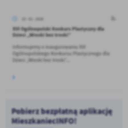
10 - 02 - 2026
XVI Ogólnopolski Konkurs Plastyczny dla
Dzieci „Wioski bez troski”
Informujemy o inaugurowaniu XVI
Ogólnopolskiego Konkursu Plastycznego dla
Dzieci „Wioski bez troski”...
Pobierz bezpłatną aplikację
MieszkaniecINFO!