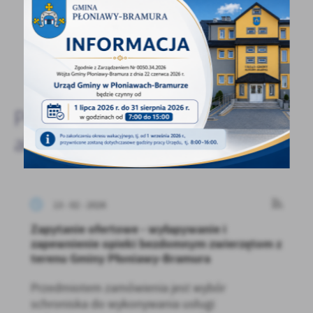
- to dla Ciebie staramy się być najlepsi, a Twoje zdanie
bardzo nam w tym pomoże!
DODAJ KOMENTARZ
Pozostałe
aktualności
13 - 02 - 2026
Zapytanie ofertowe - wyłapywanie i
zapewnienie opieki bezdomnym zwierzętom z
terenu Gminy Płoniawy-Bramura
Przedmiotem zamówienia jest wybór
schroniska do wykonywania usługi