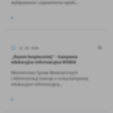
wyłapywania i zapewnienia opieki...
11 - 02 - 2026
„Razem bezpieczniej” - kampania
edukacyjno-informacyjna MSWiA
Ministerstwo Spraw Wewnętrznych
i Administracji startuje z nową kampanią
edukacyjno-informacyjną...