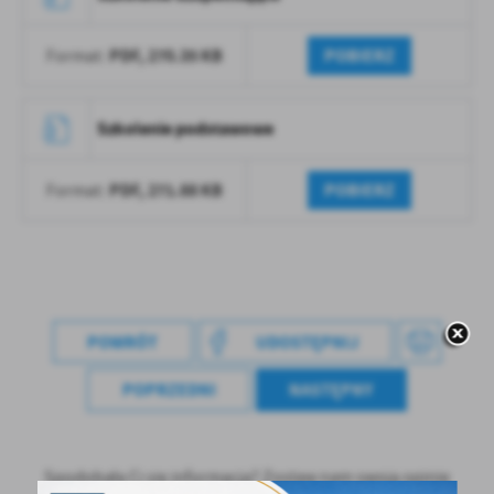
PDF,
270.35 KB
POBIERZ
Format:
Szkolenie podstawowe
PDF,
271.88 KB
POBIERZ
Format:
POWRÓT
UDOSTĘPNIJ
POPRZEDNI
NASTĘPNY
Spodobała Ci się informacja? Zostaw nam swoją opinię