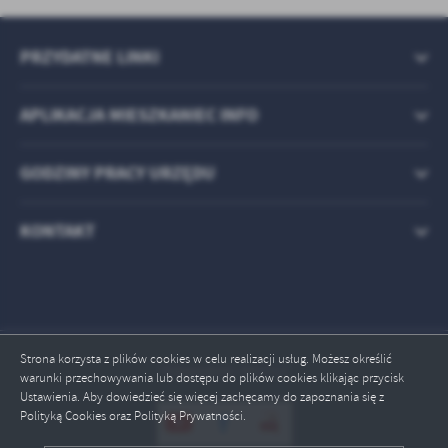
PRZYDATNE LINKI
APLIKACJA MIESZKANIEC INFO
GODZINY PRACY URZĘDU
KONTAKT
Strona korzysta z plików cookies w celu realizacji usług. Możesz określić
Odwiedzin: 442712
warunki przechowywania lub dostępu do plików cookies klikając przycisk
Ustawienia. Aby dowiedzieć się więcej zachęcamy do zapoznania się z
Polityką Cookies oraz Polityką Prywatności.