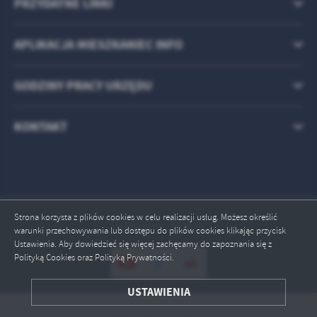
PRZYDATNE LINKI
APLIKACJA MIESZKANIEC INFO
GODZINY PRACY URZĘDU
KONTAKT
Strona korzysta z plików cookies w celu realizacji usług. Możesz określić
Odwiedzin: 442679
warunki przechowywania lub dostępu do plików cookies klikając przycisk
Ustawienia. Aby dowiedzieć się więcej zachęcamy do zapoznania się z
Polityką Cookies oraz Polityką Prywatności.
ZAPISZ WYBRANE
USTAWIENIA
ODRZUĆ WSZYSTKIE