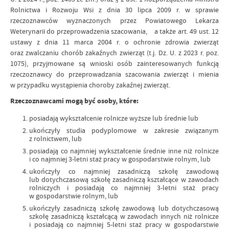
Rolnictwa i Rozwoju Wsi z dnia 30 lipca 2009 r. w sprawie
rzeczoznawców wyznaczonych przez Powiatowego Lekarza
Weterynarii do przeprowadzenia szacowania, a także art. 49 ust. 12
ustawy z dnia 11 marca 2004 r. o ochronie zdrowia zwierząt
oraz zwalczaniu chorób zakaźnych zwierząt (t.j. Dz. U. z 2023 r. poz.
1075), przyjmowane są wnioski osób zainteresowanych funkcją
rzeczoznawcy do przeprowadzania szacowania zwierząt i mienia
w przypadku wystąpienia choroby zakaźnej zwierząt.
Rzeczoznawcami mogą być osoby, które:
posiadają wykształcenie rolnicze wyższe lub średnie lub
ukończyły studia podyplomowe w zakresie związanym
z rolnictwem, lub
posiadają co najmniej wykształcenie średnie inne niż rolnicze
i co najmniej 3-letni staż pracy w gospodarstwie rolnym, lub
ukończyły co najmniej zasadniczą szkołę zawodową
lub dotychczasową szkołę zasadniczą kształcące w zawodach
rolniczych i posiadają co najmniej 3-letni staż pracy
w gospodarstwie rolnym, lub
ukończyły zasadniczą szkołę zawodową lub dotychczasową
szkołę zasadniczą kształcącą w zawodach innych niż rolnicze
i posiadają co najmniej 5-letni staż pracy w gospodarstwie