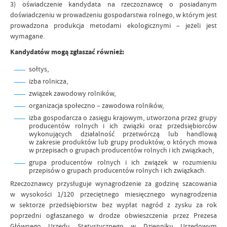
3) oświadczenie kandydata na rzeczoznawcę o posiadanym
doświadczeniu w prowadzeniu gospodarstwa rolnego, w którym jest
prowadzona produkcja metodami ekologicznymi – jeżeli jest
wymagane.
Kandydatów mogą zgłaszać również:
sołtys,
izba rolnicza,
związek zawodowy rolników,
organizacja społeczno – zawodowa rolników,
izba gospodarcza o zasięgu krajowym, utworzona przez grupy
producentów rolnych i ich związki oraz przedsiębiorców
wykonujących działalność przetwórczą lub handlową
w zakresie produktów lub grupy produktów, o których mowa
w przepisach o grupach producentów rolnych i ich związkach,
grupa producentów rolnych i ich związek w rozumieniu
przepisów o grupach producentów rolnych i ich związkach.
Rzeczoznawcy przysługuje wynagrodzenie za godzinę szacowania
w wysokości 1/120 przeciętnego miesięcznego wynagrodzenia
w sektorze przedsiębiorstw bez wypłat nagród z zysku za rok
poprzedni ogłaszanego w drodze obwieszczenia przez Prezesa
Głównego Urzędu Statystycznego w Dzienniku Urzędowym